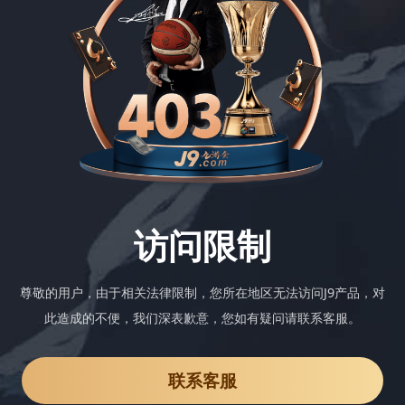
访问限制
尊敬的用户，由于相关法律限制，您所在地区无法访问J9产品，对
此造成的不便，我们深表歉意，您如有疑问请联系客服。
联系客服