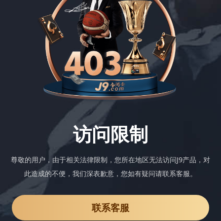
访问限制
尊敬的用户，由于相关法律限制，您所在地区无法访问J9产品，对
此造成的不便，我们深表歉意，您如有疑问请联系客服。
联系客服