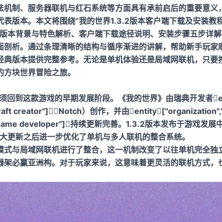
法机制、服务器联机与红石系统等方面具有承前启后的重要意义
表版本。本文将围绕“我的世界1.3.2版本客户端下载及安装教
从版本背景与特色解析、客户端下载途径说明、安装步骤五步详
面剖析。通过条理清晰的结构与循序渐进的讲解，帮助新手玩家
经典版本提供完整参考。无论是单机体验还是局域网联机，只要
的方块世界冒险之旅。
须回到这款游戏的早期发展阶段。《我的世界》由瑞典开发者entity
ft creator"]（Notch）创作，并由entity["organization",
dish game developer"]持续更新完善。1.3.2版本发布于
.3大更新之后进一步优化了单机与多人联机的整合系统。
模式与局域网联机进行了整合，这一机制改变了以往单机完全独
器架
必赢亚洲
构。对于玩家来说，这意味着更灵活的联机方式，